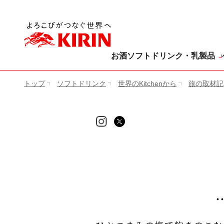
[ここから本文です。]
お酒
ソフトドリンク・乳製品
トップ
ソフトドリンク
世界のKitchenから
旅の取材記