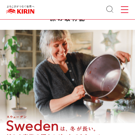
KIRIN 世界のKitchenから
[ここから本文です。]
サイト
メニュ
MENU
内検索
ー
旅の取材記