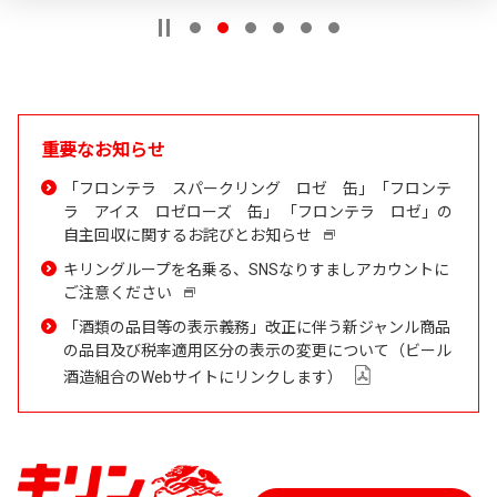
重要なお知らせ
「フロンテラ スパークリング ロゼ 缶」「フロンテ
ラ アイス ロゼローズ 缶」 「フロンテラ ロゼ」の
自主回収に関するお詫びとお知らせ
新
し
キリングループを名乗る、SNSなりすましアカウントに
い
ご注意ください
新
ウ
し
「酒類の品目等の表示義務」改正に伴う新ジャンル商品
イ
い
の品目及び税率適用区分の表示の変更について（ビール
ン
ウ
PDF
酒造組合のWebサイトにリンクします）
ド
イ
を
ウ
ン
開
で
ド
き
開
ウ
ま
き
で
す
ま