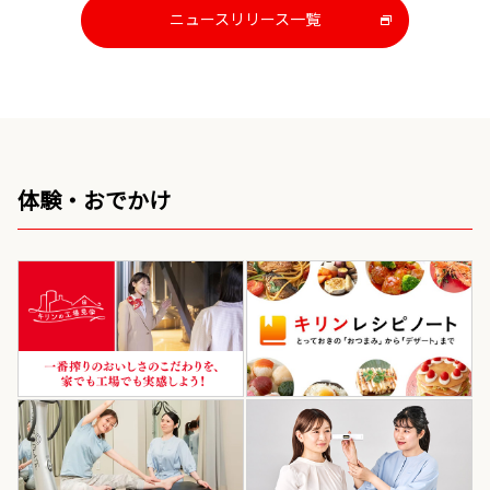
ニュースリリース一覧
新
し
い
ウ
イ
ン
ド
ウ
体験・おでかけ
で
開
き
ま
す