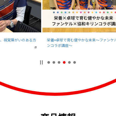
方
栄養×卓球で育む健やかな未来〜ファンケル×協和キリ
地
ンコラボ講座〜
ロ
新
新
し
し
い
い
ウ
ウ
イ
イ
ン
ン
ド
ド
ウ
ウ
で
で
開
開
き
き
ま
ま
す
す