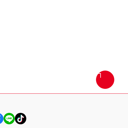
画
面
最
上
部
へ
戻
る