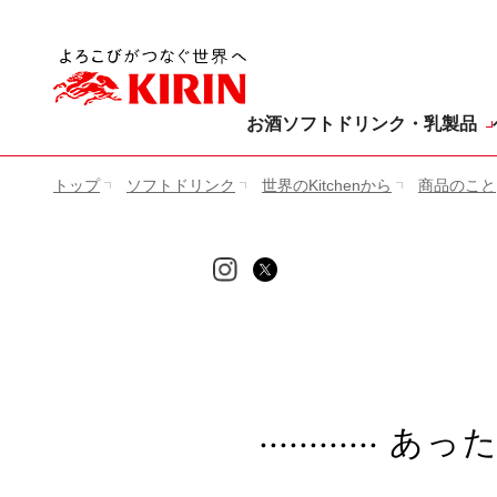
[ここから本文です。]
お酒
ソフトドリンク・乳製品
トップ
ソフトドリンク
世界のKitchenから
商品のこと
あった