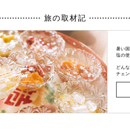
旅の取材記
暑い国
塩の使
どんな
チェン