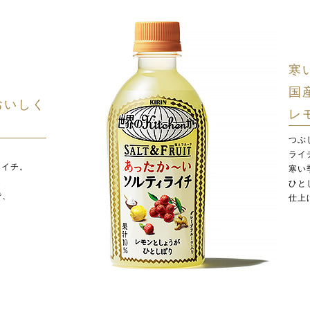
寒
国
おいしく
レ
つぶ
ライ
ライチ。
寒い
も
ひと
で、
仕上
。