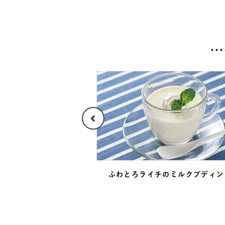
フトクッキー
ふわとろライチの
ミルクプディン