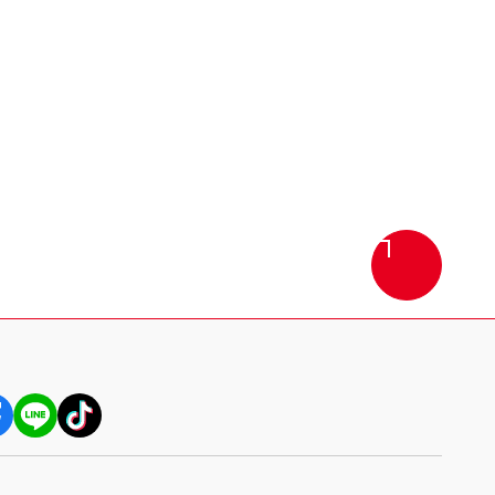
画
面
最
上
部
へ
戻
る