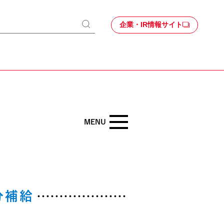
企業・IR情報サイト
検
索
Kitchenから
MENU
分補給