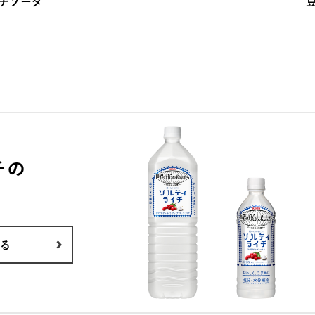
チソーダ
チの
る