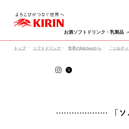
[ここから本文です。]
お酒
ソフトドリンク・乳製品
トップ
ソフトドリンク
世界のKitchenから
「ソルティ
「ソ