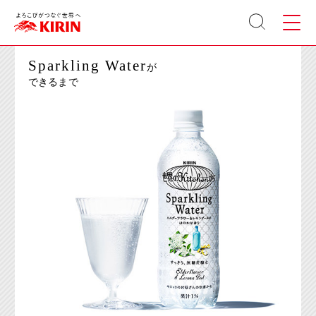
KIRIN 世界のKitchenから
[ここから本文です。]
サイト
メニュ
MENU
内検索
ー
※この商品の製造は終了しております。
Sparkling Water
が
できるまで