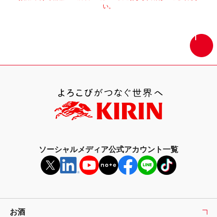
い。
画
面
最
上
部
へ
戻
る
ソーシャルメディア公式アカウント一覧
お酒