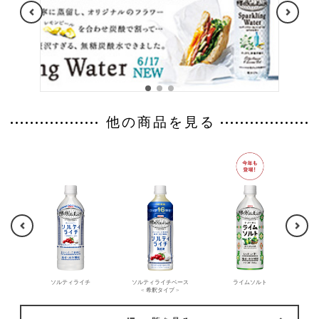
他の商品を見る
チ
ソルティライチ
ソルティライチベース
ライムソルト
< 希釈タイプ >