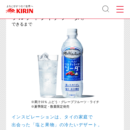
KIRIN 世界のKitchenから
[ここから本文です。]
サイト
メニュ
MENU
内検索
ー
ソルティライチソーダ
が
できるまで
※果汁10％ ぶどう・グレープフルーツ・ライチ
※夏季限定・数量限定発売
インスピレーションは、タイの家庭で
出会った「塩と果物」の冷たいデザート。