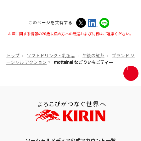
このページを共有する
お酒に関する情報の20歳未満の方への転送および共有はご遠慮ください。
トップ
ソフトドリンク・乳製品
午後の紅茶
ブランド ソ
ーシャル アクション
mottainai なごりいちごティー
画
面
最
上
部
へ
戻
る
ソーシャルメディア公式アカウント一覧