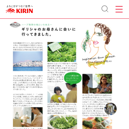
KIRIN 世界のKitchenから
[ここから本文です。]
サイト
メニュ
MENU
内検索
ー