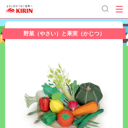
サイト
メニュ
内検索
ー
野菜（やさい）と果実（かじつ）