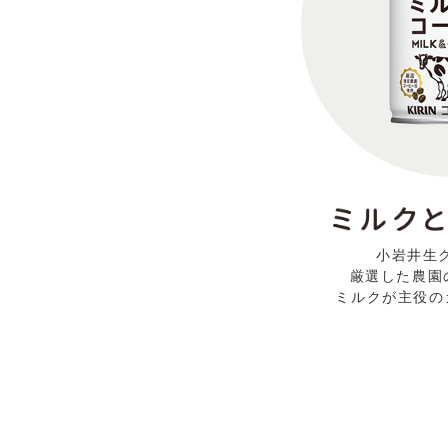
小岩井生
厳選した農園
ミルクが主役の