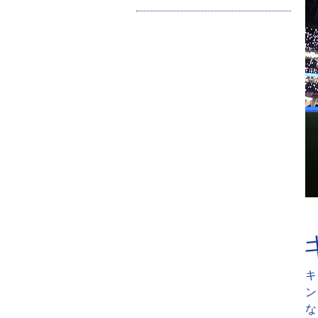
キ
ン
な