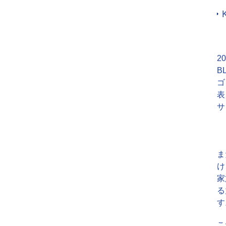
2
B
ゴ
表
サ
ま
け
家
る
す
こ