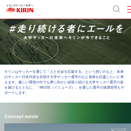
サイト
メ
内検索
キリンはサッカーを通じて「人と社会を応援する」という想いのもと、未来
のサッカー日本代表を目指す大学サッカー選手の心と身体を応援したいと考
えます。厳しい環境の中でも夢に向かい頑張り続ける大学サッカー選手の姿
を届けるとともに、「IMUSE（イミューズ）」を通じた選手の体調管理もサ
ポートします。
Concept movie