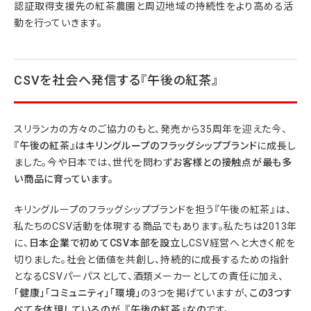
認証取得支援先の紅茶農園と周辺地域の持続性をより高める活
動を行っていきます。
CSVを社会へ発信する『午後の紅茶』
スリランカの方々のご協力のもと、発売から35周年を迎えた今、
『午後の紅茶』はキリングループのフラッグシップブランド
に成長し
ました。今や日本では、世代を問わず
お客様との接触点が最も多
い商品に育っています。
キリングループのフラッグシップブランドを担う『午後の紅茶』は、
私たちのCSV活動を体現する商品でもあります。私たちは2013年
に、
日本企業で初めてCSV本部を設立
しCSV経営へと大きく舵を
切りました。社会と価値を共創し、持続的に成長するための指針
となるCSVパーパスとして、酒類メーカーとしての責任に加え、
「健康」「コミュニティ」「環境」
の3つを掲げていますが、
この3
つす
べてを体現しているのが、『午後の紅茶』
なの
です。