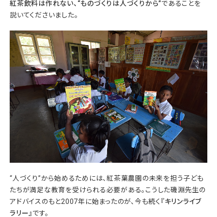
紅茶飲料は作れない、“ものづくりは人づくりから”
であることを
説いてくださいました。
“人づくり”から始めるためには、紅茶葉農園の未来を担う子ども
たちが満足な教育を受けられる必要がある。こうした磯淵先生の
アドバイスのもと2007年に始まったのが、今も続く
『キリンライブ
ラリー』
です。