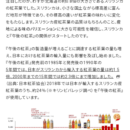
注目したのが、わずか北海道の約0.8倍の大きさであるスリランカ
の紅茶葉でした。スリランカは、小さな国土ながら標高差に富ん
だ地形が特徴であり、その標高の違いが紅茶葉の味わいに変化
をもたらします。スリランカ産紅茶葉の品質はもちろんのこと、
産
地による味のバリエーション
に大きな可能性を確信し、スリランカ
と『午後の紅茶』の関係がスタートしたのです。
『午後の紅茶』の製造量が増えるごとに調達する紅茶葉の量も増
え、日本における紅茶葉の輸入量にも影響を及ぼし始めました。
『午後の紅茶』発売前の1985年と発売後の1990年の
5年間では、日本がスリランカから輸入する紅茶葉の量は約1.5
倍、2000年までの15年間では約2.3倍にまで増加しました。
（出典：日本紅茶協会）2018年では日本が輸入するスリランカ産
紅茶葉のうち、約24％（※キリンビバレッジ調べ）を『午後の紅茶』
が使用しています。