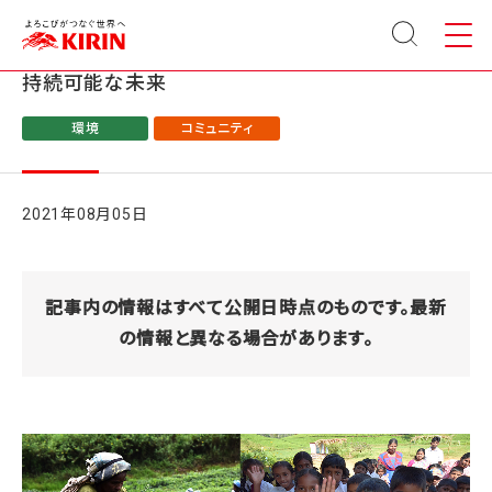
サイト
メニュ
内検索
ー
スリランカと歩んだ35年。『午後の紅茶』が創造する
持続可能な未来
環境
コミュニティ
2021年08月05日
記事内の情報はすべて公開日時点のものです。最新
の情報と異なる場合があります。