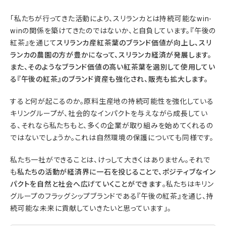
「私たちが行ってきた活動により、スリランカとは持続可能なwin-
winの関係を築けてきたのではないか、と自負しています。『午後の
紅茶』を通じて
スリランカ産紅茶葉のブランド価値が向上し、スリ
ランカの農園の方が豊かになって、スリランカ経済が発展します。
また、そのようなブランド価値の高い紅茶葉を選別して使用してい
る『午後の紅茶』のブランド資産も強化され、販売も拡大します。
すると何が起こるのか。原料生産地の持続可能性を強化している
キリングループが、社会的なインパクトを与えながら成長してい
る、それなら私たちもと、多くの企業が取り組みを始めてくれるの
ではないでしょうか。これは自然環境の保護についても同様です。
私たち一社ができることは、けっして大きくはありません。それで
も
私たちの活動が経済界に一石を投じることで、ポジティブなイン
パクトを自然と社会へ広げていくことができます
。私たちはキリン
グループのフラッグシップブランドである『午後の紅茶』を通じ、持
続可能な未来に貢献していきたいと思っています」。