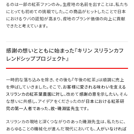
るのは一部の紅茶ファンのみ。生産地の名前を出すことは、私たち
にとっても初めての挑戦でした。この商品がヒットしたことで日本
におけるウバの認知が高まり、産地のブランド価値の向上に貢献
できたと考えています。
感謝の想いとともに始まった『キリン スリランカフ
レンドシッププロジェクト』
一時的な落ち込みを除き、その後も『午後の紅茶』は順調に売上
を伸ばしていきました。そこで、
お客様に愛される味わいを支える
スリランカの紅茶葉農園に対し、
改めて
感謝の意を示したい
。そん
な想いに共感し、アイデアをくださったのが
日
本における紅茶研
究の第一人者であった、故・磯淵猛先生
です。
スリランカの現地と深くつながりのあった磯淵先生は、私たちに、
あらゆることの機械化が進んだ現代においても、
人がいなければ