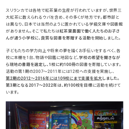
スリランカでは各地で紅茶葉の生産が行われていますが、世界三
大紅茶に数えられるウバを含め、その多くが地方です。都市部と
は異なり、日本では当然のように置かれている学級文庫や図書館
がありません。そこで私たちは
紅茶葉農園で働く人たちのお子さ
んが通う小学校に、良質な図書を寄贈する活動
を開始しました。
子どもたちの学力向上や将来の夢を描くお手伝いをするべく、各
校に本棚を1台、物語や図鑑に地図など、
学校の希望を聞きなが
ら現地の書籍を選定し、1校に約100冊
の図書を寄贈しています。
活動の第1期の2007～2011年には12校への支援を実施し、
第2
期の2012
～2016
年には109
校にまで支援を拡大
しました。
第3
期となる2017
～2022
年は、約100
校を目標
に活動を続けて
います。