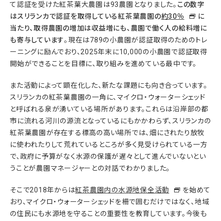
て認証を受けた紅茶葉大農園は93農園となりました。
この数字
はスリランカで認証を取得している紅茶葉農園の
約30％
に
当たり、取得農園の増加は収益増にも、農園で働く人の給料増に
も寄与しています
。現在は789の小農園が認証取得のためのトレ
ーニングに励んでおり、2025年末に10,000の小農園で認証取得
開始ができることを目標に、取り組みを進めている最中です。
また活動によって顕在化した、新たな課題にも向き合っています。
スリランカの紅茶葉農園の一角に、マイクロ・ウォーターシェッド
と呼ばれる泉が湧いている場所があります。これらは沿岸部の都
市に流れる河川の源流となっているにもかかわらず、スリランカの
紅茶葉農園が存在する標高の高い場所では、畑にされたり放牧
に使われたりして荒れているところが多く見受けられている一方
で、政府に予算がなく水源の保護が遅々として進んでいないとい
うことが農園マネージャーとの対話でわかりました。
そこで2018年からは
紅茶農園内の水源地保全活動
を始めて
おり、マイクロ・ウォーターシェッドを柵で囲むだけではなく、地域
の住民にも水源地を守ることの重要性を教育しています。今後も