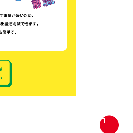
画
面
最