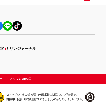
上
部
へ
戻
る
室
キリンジャーナル
サイトマップ
Global