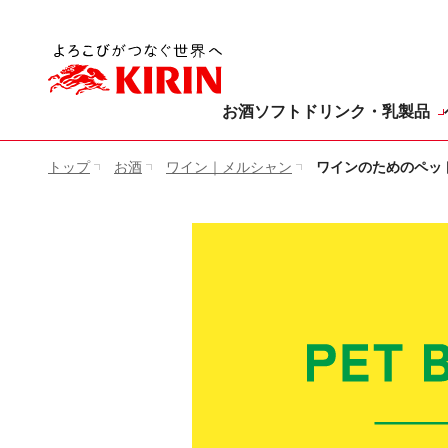
[ここから本文です。]
お酒
ソフトドリンク・乳製品
トップ
お酒
ワイン｜メルシャン
ワインのためのペッ