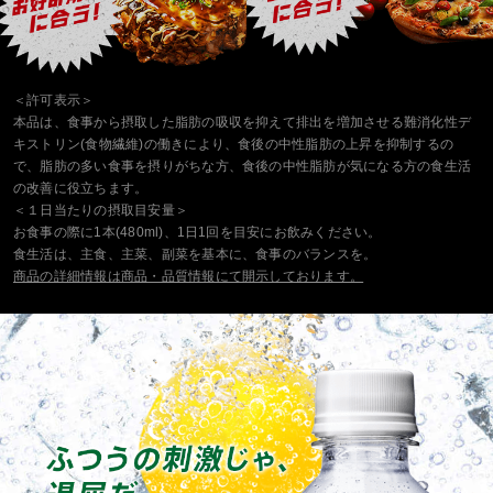
＜許可表示＞
本品は、食事から摂取した脂肪の吸収を抑えて排出を増加させる難消化性デ
キストリン(食物繊維)の働きにより、食後の中性脂肪の上昇を抑制するの
で、脂肪の多い食事を摂りがちな方、食後の中性脂肪が気になる方の食生活
の改善に役立ちます。
＜１日当たりの摂取目安量＞
お食事の際に1本(480ml)、1日1回を目安にお飲みください。
食生活は、主食、主菜、副菜を基本に、食事のバランスを。
商品の詳細情報は商品・品質情報にて開示しております。