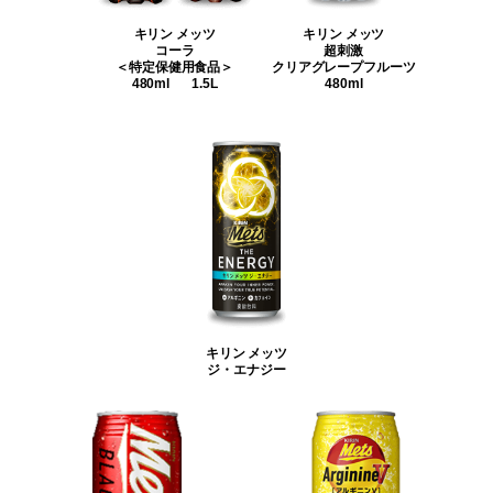
キリン メッツ
キリン メッツ
コーラ
超刺激
＜特定保健用食品＞
クリアグレープフルーツ
480ml
1.5L
480ml
キリン メッツ
ジ・エナジー