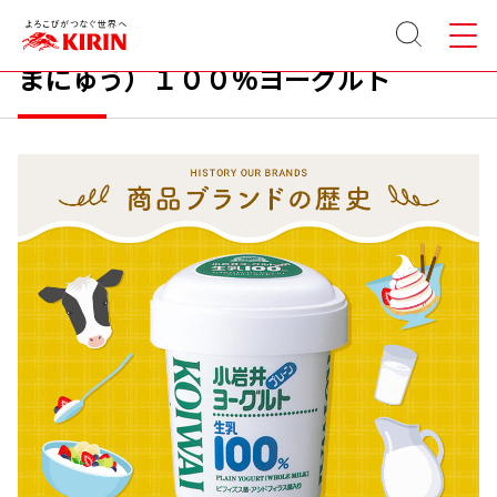
サイト
メニュ
商品ブランドの歴史：小岩井 生乳（な
内検索
ー
まにゅう）１００％ヨーグルト