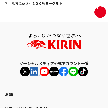
乳（なまにゅう）１００％ヨーグルト
画
面
最
上
部
へ
戻
る
ソーシャルメディア公式アカウント一覧
お酒