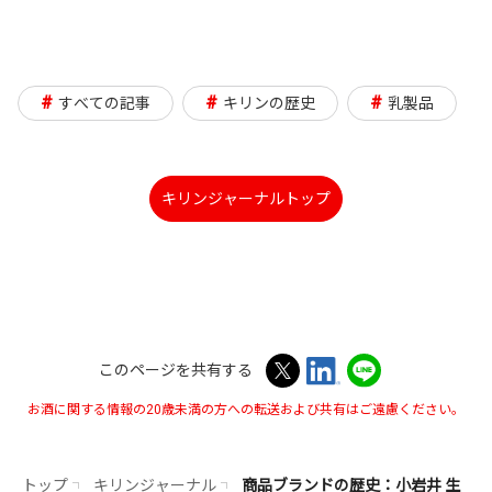
い
し
ウ
い
イ
ウ
#
#
#
すべての記事
キリンの歴史
乳製品
ン
イ
ド
ン
ウ
キリンジャーナルトップ
ド
で
ウ
開
で
き
開
ま
き
す
このページを共有する
ま
お酒に関する情報の20歳未満の方への転送および共有はご遠慮ください。
す
トップ
キリンジャーナル
商品ブランドの歴史：小岩井 生