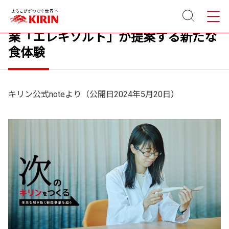
サイト
メニュ
食の楽しみを広げていきたい。新規事
内検索
ー
業「エレキソルト」が提案する新たな
食体験
キリン公式noteより（公開日2024年5月20日）