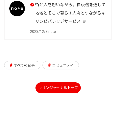
い
街と人を想いながら。自販機を通して
イ
ウ
地域とそこで暮らす人々とつながるキ
ン
イ
リンビバレッジサービス
新
ド
ン
2023/12/8 note
し
ウ
ド
い
で
ウ
ウ
開
で
イ
き
開
#
#
すべての記事
コミュニティ
ン
ま
き
ド
す
ま
ウ
す
キリンジャーナルトップ
で
開
き
ま