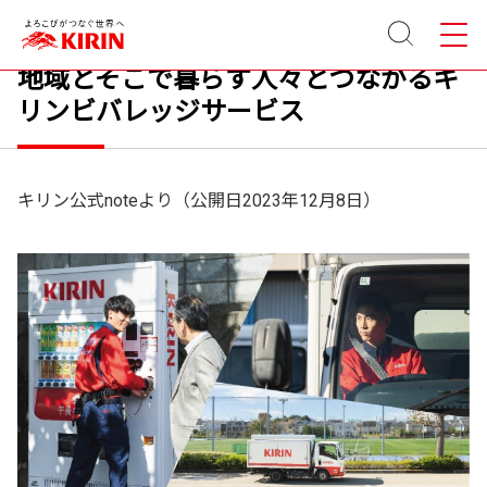
サイト
メニュ
街と人を想いながら。自販機を通して
内検索
ー
地域とそこで暮らす人々とつながるキ
リンビバレッジサービス
キリン公式noteより（公開日2023年12月8日）