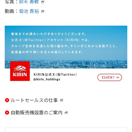
写真：
鈴木 寿教
し
新
動画：
菊池 貴裕
い
し
新
ウ
い
し
イ
ウ
い
ン
イ
ウ
ド
ン
イ
ウ
ド
ン
で
ウ
ド
開
で
ウ
き
開
で
ま
き
開
ルートセールスの仕事
新
す
ま
き
自動販売機設置のご案内
し
新
す
ま
い
し
す
ウ