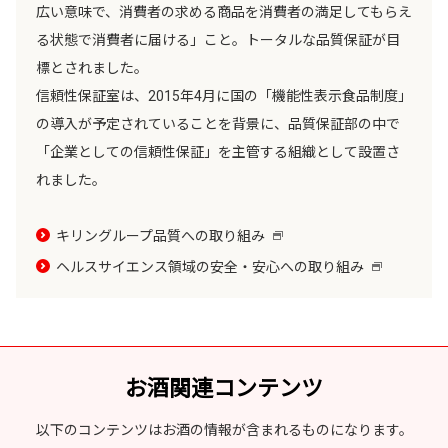
広い意味で、消費者の求める商品を消費者の満足してもらえ
る状態で消費者に届ける」こと。トータルな品質保証が目
標とされました。
信頼性保証室は、2015年4月に国の「機能性表示食品制度」
の導入が予定されていることを背景に、品質保証部の中で
「企業としての信頼性保証」を主管する組織として設置さ
れました。
キリングループ品質への取り組み
新
し
ヘルスサイエンス領域の安全・安心への取り組み
新
い
し
ウ
い
イ
ウ
ン
イ
ド
ン
お酒関連コンテンツ
ウ
ド
で
ウ
以下のコンテンツはお酒の情報が含まれるものになります。
開
で