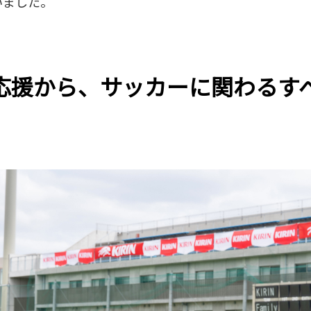
いました。
ウ
イ
ン
ド
応援から、サッカーに関わるす
ウ
で
開
き
ま
す