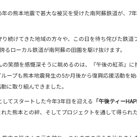
、2016年の熊本地震で甚大な被災を受けた南阿蘇鉄道が、
守り続けてきた地域の方々や、この日を待ち侘びた鉄道
を誇るローカル鉄道が南阿蘇の田園を駆け抜けます。
んの笑顔を感慨深そうに眺めるのは、『午後の紅茶』に
グループも熊本地震発生の5か月後から復興応援活動を始
活動に取り組んできました。
としてスタートした今年3年目を迎える
「午後ティーHAP
まれた熊本との絆、そしてプロジェクトを通して得られ