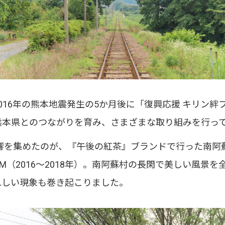
016年の熊本地震発生の5か月後に「復興応援 キリン絆
熊本県とのつながりを育み、さまざまな取り組みを行っ
響を集めたのが、『午後の紅茶』ブランドで行った南阿
M（2016〜2018年）。南阿蘇村の長閑で美しい風景
れしい現象も巻き起こりました。