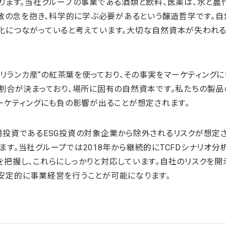
ります。当社グループの事業である酒類と飲料、医薬は、水と
畏敬の念を抱き、科学的に学ぶ必要があるという醸造哲学です。
化につながっていると考えています。大切な自然資本が失われる
スリランカ産“の紅茶葉を使っており、その事実をマーケティング
割合が決まっており、場所に固有の自然資本です。私たちの製品
ーケティングにも負の影響が出ることが想定されます。
投資であるESG投資の対象企業から除外されるリスクが想定さ
。当社グループでは2018年から継続的にTCFDシナリオ分
把握し、これらにしっかりと対応しています。自社のリスクを開
安定的に事業経営を行うことが可能になります。