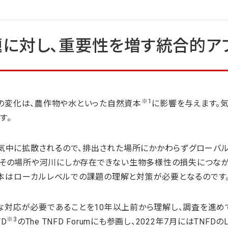
に対し、重要性を増す統合的ア
※1
の変化は、農作物や水といった自然資本
に影響を与えます。
す。
大気中に拡散されるので、排出された場所にかかわらずグローバ
でその場所や河川にしか存在できない生物多様性の損失につなが
本はローカルレベルでの課題の理解と対策が必要となるのです
対応が必要であることを10年以上前から理解し、調査を進めて
※3
D
のThe TNFD Forumにも参画し、2022年7月にはTNFDのL