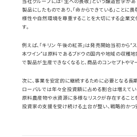
当社グループには「生への畏敬」という醸造哲学があ
製品にしたものであり、「命からできている」ことに
様性や自然環境を尊重することを大切にする企業文
す。
例えば、「キリン 午後の紅茶」は発売開始当初から”
本ワイン“は原料であるブドウの国内や地域の収穫地
で製品が生産できなくなると、商品のコンセプトやマ
次に、事業を安定的に継続するために必要となる長期
ローバルでは年々全投資額に占める割合は増えています
原料農産物や水資源に多様なリスクが存在することを
投資家の支援を受け続ける土台が整い、戦略的かつ