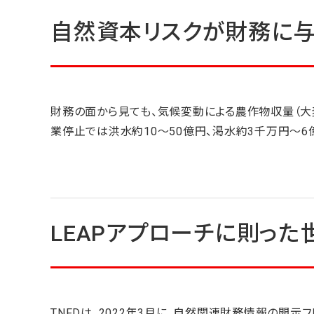
自然資本リスクが財務に与
財務の面から見ても、気候変動による農作物収量（大麦
業停止では洪水約10～50億円、渇水約3千万円～6
LEAPアプローチに則っ
TNFDは、2022年3月に、自然関連財務情報の開示