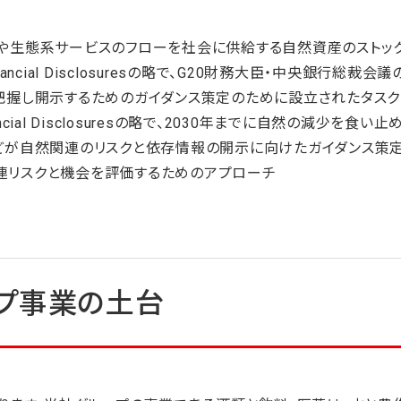
や生態系サービスのフローを社会に供給する自然資産のストッ
elated Financial Disclosuresの略で、G20財務大臣・中
把握し開示するためのガイダンス策定のために設立されたタスク
ed Financial Disclosuresの略で、2030年までに自然の減少を
どが自然関連のリスクと依存情報の開示に向けたガイダンス策定
関連リスクと機会を評価するためのアプローチ
プ事業の土台