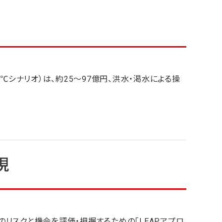
℃シナリオ）は、約25～97億円、洪水・渇水による操
現
のリスクと機会を評価・把握するための「LEAPアプロ