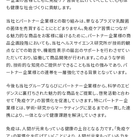
ー企業の皆様とともに免疫ケア習慣を広げていくことで、心も体
も健康な社会づくりに貢献します。
当社とパートナー企業様との取り組みは、単なるプラズマ乳酸菌
の菌体を売買することにとどまりません。免疫ケア習慣につなが
る魅力的な商品をお客様に届けるために、パートナー企業様の商
品企画段階においても、当社ヘルスサイエンス研究所が技術的観
点などでの助言や、機能性表示の届出のサポートを行わさせてい
ただいており、協働して商品開発が行われます。このような学術
的、技術的な知見のご提供ができることも当社の強みであり、パ
ートナー企業様との連帯を一層強化できる背景となっています。
今後も当社グループならびにパートナー企業様から、科学のエビ
デンスに裏打ちされた魅力的な商品をご提案し、啓発活動と合わ
せて「免疫ケア」の習慣化を促進していきます。特にパートナー企
業様とは、学術・研究からマーケティングに至るまでの一貫した連
携により、一体となって健康課題を解決していきます。
免疫は、人間が元来もっている健康の土台となる力です。「免疫ケ
ア」の習慣化を広げていくことにより、人間が元来もっている力を