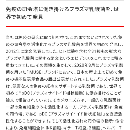
免疫の司令塔に働き掛けるプラズマ乳酸菌を、世
界で初めて発見
当社は免疫の研究に取り組む中で、これまでないとされていた免
疫の司令塔を活性化するプラズマ乳酸菌を世界で初めて発見し、
2012年に論文発表しました。ヒト試験を含む全31報もの膨大な
プラズマ乳酸菌に関する論文というエビデンスをこれまでに積み
重ねてきました。その実績を生かして、2020年8月にプラズマ乳酸
菌を用いた「iMUSE」ブランドにおいて、日本の歴史上で初めて免
疫の機能性表示食品の届出公表がなされました。プラズマ乳酸菌
は、健康な人の免疫の維持をサポートする乳酸菌であり、世界で
※
初めて
pDC（プラズマサイトイド樹状細胞）に働き掛けることが
論文で報告されています。そのメカニズムは、一般的な乳酸菌は
一部の免疫細胞のみを活性化する一方、プラズマ乳酸菌は「免疫
の司令塔」である「pDC（プラズマサイトイド樹状細胞）」を直接活
性化することができます。そして活性化された司令塔の指示・命令
により、免疫細胞全体（NK細胞、キラーT細胞、B細胞、ヘルパーT