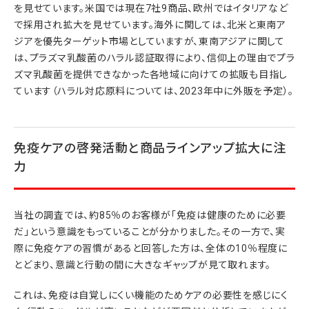
を見せています。米国では現在7社9商品、欧州ではイタリアなど
で採用され拡大を見せています。海外に関しては、北米と東南ア
ジアを優先ターゲット市場としていますが、東南アジアに関して
は、プラズマ乳酸菌のハラル認証取得により、信仰上の理由でプラ
ズマ乳酸菌を提供できなかった各地域に向けての拡販も目指し
ています（ハラル対応原料については、2023年中に外販を予定）。
免疫ケアの啓発活動と商品ラインアップ拡大に注
力
当社の調査では、約85％のお客様が「免疫は健康のために必要
だ」という意識をもっていることが分かりました。その一方で、実
際に免疫ケアの習慣があると回答した方は、全体の10％程度に
とどまり、意識と行動の間に大きなギャップが見て取れます。
これは、免疫は自覚しにくい機能のためケアの必要性を感じにく