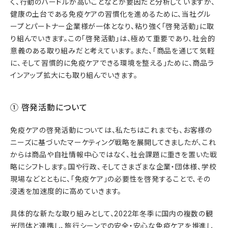
く、行動のハードルが高いことなどが要因だと分析していますが、
健康の土台である免疫ケアの習慣化を進めるために、当社グル
ープとパートナー企業様が一体となり、粘り強く「啓発活動」に取
り組んでいきます。この「啓発活動」は、極めて重要であり、社会的
意義のある取り組みだと考えています。また、「商品を通じて気軽
に、そして習慣的に免疫ケアできる環境を整える」ために、商品ラ
インアップ拡大にも取り組んでいきます。
① 啓発活動について
免疫ケアの啓発活動については、私たちはこれまでも、お客様の
ニーズに基づいたマーケティング戦略を展開してきましたが、これ
からは商品や自社情報中心ではなく、社会課題に重きを置いた戦
略にシフトします。国や行政、そしてさまざまな企業・団体様、学校
現場などとともに、「免疫ケア」の必要性を啓発することで、その
浸透を加速度的に高めていきます。
具体的な新たな取り組みとして、2022年冬季に国内の複数の観
光団体と連携し、旅行シーンでの安全・安心な免疫ケアを推進し