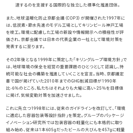
達するのを支援する国際的な独立した標準化推進団体。
また、地球温暖化防止京都会議（COP3）が開催された1997年に
は、低炭素・節水先進のモデル工場としてキリンビール神戸工場
を竣工。環境に配慮した工場の新設や情報開示への積極性が評
価され、京都会議では日本の代表企業の一社として環境対策を
発表するに至ります。
その2年後となる1999年に策定した「キリングループ環境方針」で
は、地球環境の保全を経営の重要課題のひとつとして認識し、持
続可能な社会の構築を推進していくことを宣言。当時、京都議定
書で国が掲げていた2010年までのGHG削減目標が1990年
比-6％のところ、私たちはそれよりも大幅に高い-25％を目標値
に掲げ、気候変動対策を加速させました。
これに先立つ1998年には、従来のガイドラインを改訂して、「環境
に適応した容器包装等設計指針」を策定。グループのパッケージ
イノベーション研究所では包装容器の軽量化にも本格的に取り
組み始め、従来は1本605gだったビールの大びんを457gに軽量