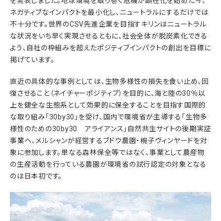
を発表しました。地球環境を取り巻く危機が顕在化を始めた今、
ネガティブなインパクトを最小化し、ニュートラルにするだけでは
不十分です。世界のCSV先進企業を目指すキリンはニュートラル
な状況をいち早く実現させるともに、社会全体が脱炭素化できる
よう、自社の枠組みを超えたポジティブインパクトの創出を目標に
掲げています。
直近の具体的な事例としては、生物多様性の損失を食い止め、回
復させること（ネイチャーポジティブ）を目的に、海と陸の30％以
上を健全な生態系として効果的に保全することを目指す国際的
な取り組み「30by30」を受け、国内で環境省が主導する「生物多
様性のための30by30 アライアンス」自然共生サイトの後期実証
事業へ、メルシャンが経営するブドウ農園・椀子ヴィンヤードを対
象に参加します。単なる森林保全等ではなく、事業として農産物
の生産活動を行っている農園が環境省の試行認定の対象となる
のは日本初です。