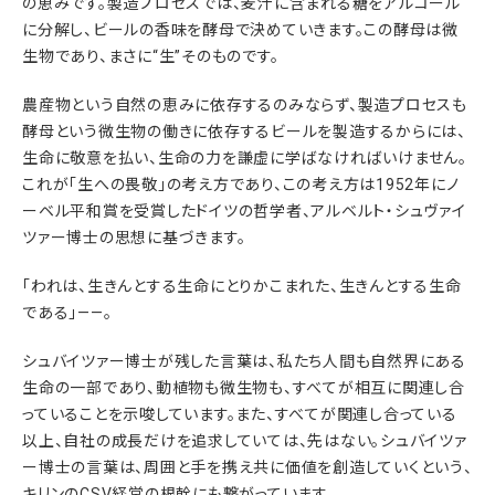
の恵みです。製造プロセスでは、麦汁に含まれる糖をアルコール
に分解し、ビールの香味を酵母で決めていきます。この酵母は微
生物であり、まさに“生”そのものです。
農産物という自然の恵みに依存するのみならず、製造プロセスも
酵母という微生物の働きに依存するビールを製造するからには、
生命に敬意を払い、生命の力を謙虚に学ばなければいけません。
これが「生への畏敬」の考え方であり、この考え方は1952年にノ
ーベル平和賞を受賞したドイツの哲学者、アルベルト・シュヴァイ
ツァー博士の思想に基づきます。
「われは、生きんとする生命にとりかこまれた、生きんとする生命
である」——。
シュバイツァー博士が残した言葉は、私たち人間も自然界にある
生命の一部であり、動植物も微生物も、すべてが相互に関連し合
っていることを示唆しています。また、すべてが関連し合っている
以上、自社の成長だけを追求していては、先はない。シュバイツァ
ー博士の言葉は、周囲と手を携え共に価値を創造していくという、
キリンのCSV経営の根幹にも繋がっています。