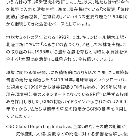
いう方針の下、経営理念を改訂しました。以来、私たちは地球全体
を視野に入れた活動を推し進め、現在掲げている「水資源」「気候
変動」「容器包装」「生物資源」という4つの重要課題も1990年代
から継続してきた活動をベースとしています。
地球サミットの翌年となる1993年には、キリンビール栃木工場・
北陸工場において「ふるさとの森づくり」と題した植林を実施。こ
の取り組みは、1998年から豊かな森を育むと同時に水資源を保
全する「水源の森活動」に継承されて、今も続いています。
環境に関わる情報開示にも積極的に取り組んできました。環境報
告書の発行を開始したのは1994年。地球環境というグローバル
な視点から1996年からは英語版の刊行も始め、1999年以降は
※5
現在環境報告書のスタンダードとなっているGRI
に準ずる枠組
みを採用しました。GRIの初版ガイドラインが示されたのは2000
年ですから、私たちは前年の草案の段階からGRIの基準を採用し
ていたのです。
Global Reporting Initiative。企業、政府、その他の組織が
気候変動、人権、腐敗などの問題に対する影響を理解し、伝