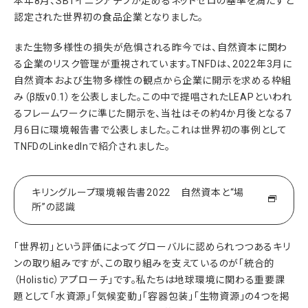
本年8月、SBTイニシアチブが定めるネットゼロの基準を満たすと
認定された世界初の食品企業となりました。
また生物多様性の損失が危惧される昨今では、自然資本に関わ
る企業のリスク管理が重視されています。TNFDは、2022年3月に
自然資本および生物多様性の観点から企業に開示を求める枠組
み（β版v0.1）を公表しました。この中で提唱されたLEAPといわれ
るフレームワークに準じた開示を、当社はその約4か月後となる7
月6日に環境報告書で公表しました。これは世界初の事例として
TNFDのLinkedInで紹介されました。
キリングループ環境報告書2022 自然資本と“場
所”の認識
「世界初」という評価によってグローバルに認められつつあるキリ
ンの取り組みですが、この取り組みを支えているのが「統合的
（Holistic）アプローチ」です。私たちは地球環境に関わる重要課
題として「水資源」「気候変動」「容器包装」「生物資源」の4つを掲