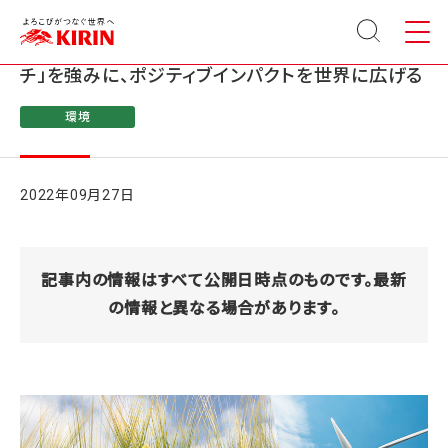
サイト
メニュ
内検索
ー
「生への畏敬」によって培われた「統合的アプロー
チ」を強みに、ポジティブインパクトを世界に広げる
環境
2022年09月27日
記事内の情報はすべて公開日時点のものです。最新
の情報と異なる場合があります。