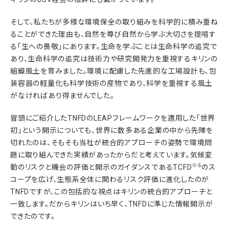
そして、私たちが多様な環境保全の取り組みを科学的に積み重ね
ることができた理由も、自然を尊び自然から学ぶ大切さを提唱す
る「生への畏敬」にあります。生命を学ぶことは生命科学の追究で
あり、生命科学の追究は技術力や研究開発力を重視するキリンの
組織風土を育みました。環境に配慮した先進的な工場設計も、包
装容器の軽量化も科学技術の産物であり、科学を重視する風土
がなければあり得ませんでした。
冒頭にご紹介したTNFDのLEAPフレームワークを適用した「世界
初」という開示についても、世界に数多ある企業の中から先陣を
切れたのは、そもそも当社が統合的アプローチの姿勢で環境問
題に取り組んできた実績があったからだと考えています。気候変
※6
動のリスクと機会の評価と開示のガイダンスであるTCFD
のス
コープを広げ、生態系全体に関わるリスク評価に進化したのが
TNFDですが、この包括的な視点はキリンの統合的アプローチと
一致します。だからキリンはいち早く、TNFDに準じた情報開示が
できたのです。