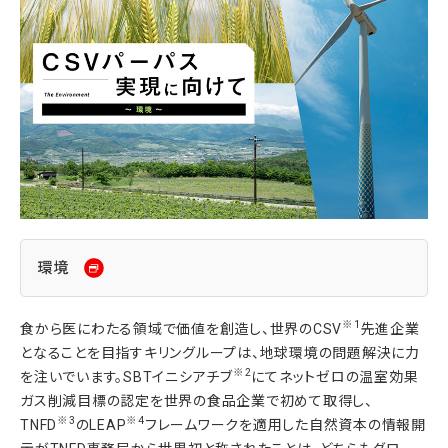
環境
※1
食から医にわたる領域で価値を創造し、世界のCSV
先進企業
となることを目指すキリングループは、地球環境の問題解決に力
※2
を注いでいます。SBTイニシアチブ
にてネットゼロの温室効果
ガス削減目標の認定を世界の食品企業で初めて取得し、
※3
※4
TNFD
のLEAP
フレームワークを適用した自然資本の情報開