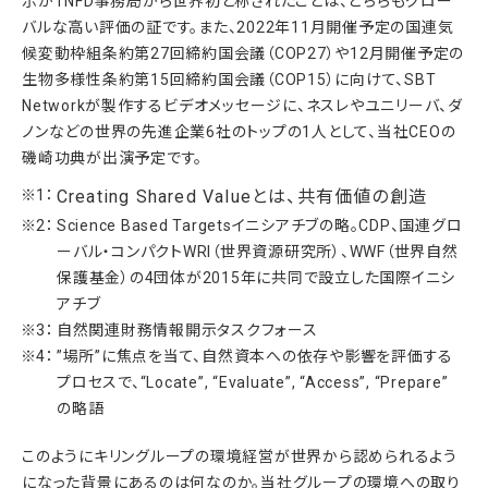
示がTNFD事務局から世界初と称されたことは、どちらもグロー
バルな高い評価の証です。また、2022年11月開催予定の国連気
候変動枠組条約第27回締約国会議（COP27）や12月開催予定の
生物多様性条約第15回締約国会議（COP15）に向けて、SBT
Networkが製作するビデオメッセージに、ネスレやユニリーバ、ダ
ノンなどの世界の先進企業6社のトップの1人として、当社CEOの
磯崎功典が出演予定です。
Creating Shared Valueとは、共有価値の創造
Science Based Targetsイニシアチブの略。CDP、国連グロ
ーバル・コンパクトWRI（世界資源研究所）、WWF（世界自然
保護基金）の4団体が2015年に共同で設立した国際イニシ
アチブ
自然関連財務情報開示タスクフォース
”場所”に焦点を当て、自然資本への依存や影響を評価する
プロセスで、“Locate”, “Evaluate”, “Access”, “Prepare”
の略語
このようにキリングループの環境経営が世界から認められるよう
になった背景にあるのは何なのか。当社グループの環境への取り