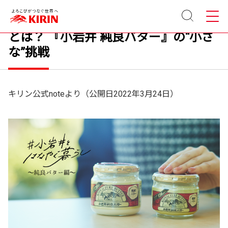
サイト
メニュ
120年ブランドを守るために必要なこ
内検索
ー
とは？ 『小岩井 純良バター』の“小さ
な”挑戦
キリン公式noteより（公開日2022年3月24日）