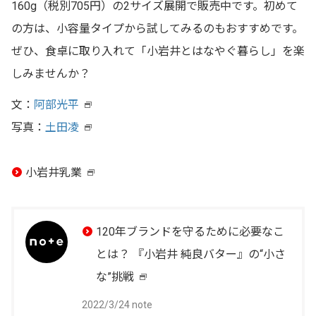
160g（税別705円）の2サイズ展開で販売中です。初めて
の方は、小容量タイプから試してみるのもおすすめです。
ぜひ、食卓に取り入れて「小岩井とはなやぐ暮らし」を楽
しみませんか？
文：
阿部光平
新
写真：
土田凌
し
新
い
し
小岩井乳業
ウ
い
新
イ
ウ
し
ン
イ
い
120年ブランドを守るために必要なこ
ド
ン
ウ
とは？ 『小岩井 純良バター』の“小さ
ウ
ド
イ
な”挑戦
新
で
ウ
ン
2022/3/24 note
し
開
で
ド