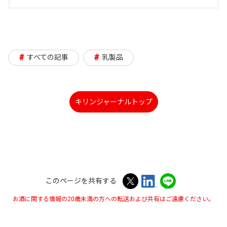
い
き
開
ウ
ウ
ま
き
で
イ
す
ま
開
#
#
すべての記事
乳製品
ン
す
き
ド
ま
ウ
す
キリンジャーナルトップ
で
開
き
ま
す
このページを共有する
お酒に関する情報の20歳未満の方への転送および共有はご遠慮ください。