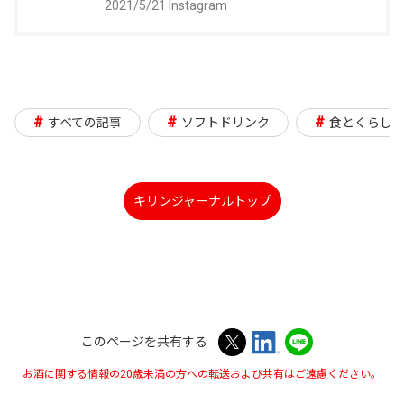
2021/5/21 Instagram
し
で
い
開
ウ
き
イ
ま
#
#
#
すべての記事
ソフトドリンク
食とくらし
ン
す
ド
ウ
キリンジャーナルトップ
で
開
き
ま
す
このページを共有する
お酒に関する情報の20歳未満の方への転送および共有はご遠慮ください。