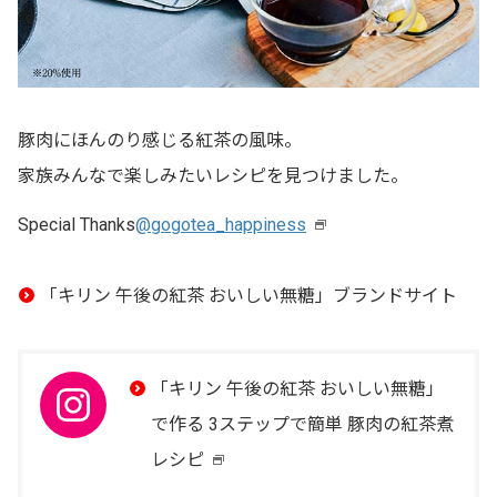
豚肉にほんのり感じる紅茶の風味。
家族みんなで楽しみたいレシピを見つけました。
Special Thanks
@gogotea_happiness
新
し
「キリン 午後の紅茶 おいしい無糖」ブランドサイト
い
ウ
イ
「キリン 午後の紅茶 おいしい無糖」
ン
で作る 3ステップで簡単 豚肉の紅茶煮
ド
レシピ
新
ウ