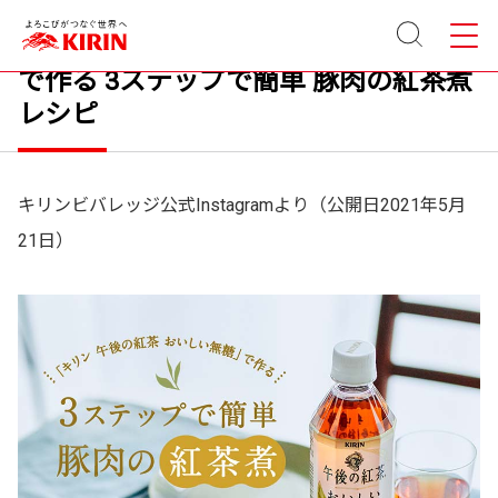
サイト
メニュ
「キリン 午後の紅茶 おいしい無糖」
内検索
ー
で作る 3ステップで簡単 豚肉の紅茶煮
レシピ
キリンビバレッジ公式Instagramより（公開日2021年5月
21日）