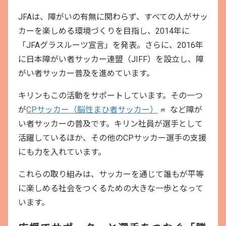
JFAは、障がいの有無に関わらず、すべての人がサッ
カーを楽しめる環境づくりを目指し、2014年に
「JFAグラスルーツ宣言」を発表。さらに、2016年
に日本障がい者サッカー連盟（JIFF）を設立し、障
がい者サッカー普及を進めています。
キリンもこの活動をサポートしています。その一つ
が
CPサッカー（脳性まひ者サッカー）
など障が
新
い者サッカーの普及です。キリン社員が選手として
し
活躍しているほか、その他のCPサッカー選手の支援
い
にも力を入れています。
ウ
イ
これらの取り組みは、サッカーを通じて誰もが平等
ン
に楽しめる社会をつくるための大きな一歩となって
ド
います。
ウ