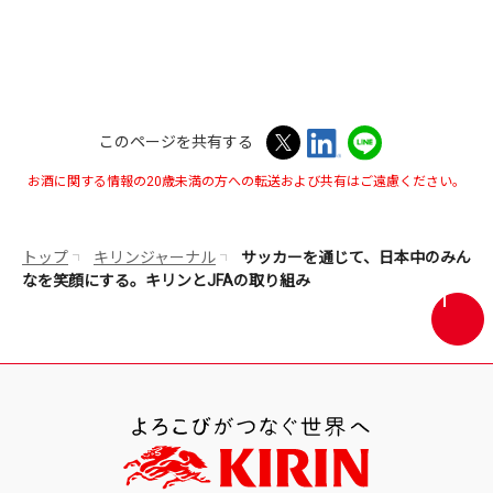
き
ま
す
このページを共有する
お酒に関する情報の20歳未満の方への転送および共有はご遠慮ください。
トップ
キリンジャーナル
サッカーを通じて、日本中のみん
なを笑顔にする。キリンとJFAの取り組み
画
面
最
上
部
へ
戻
る