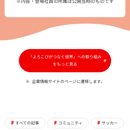
※内容・登場社員の所属は公開当時のものです
「よろこびがつなぐ世界」への取り組み
新
をもっと見る
し
い
※
企業情報サイトのページに遷移します。
ウ
イ
ン
ド
ウ
で
#
#
#
すべての記事
コミュニティ
サッカー
開