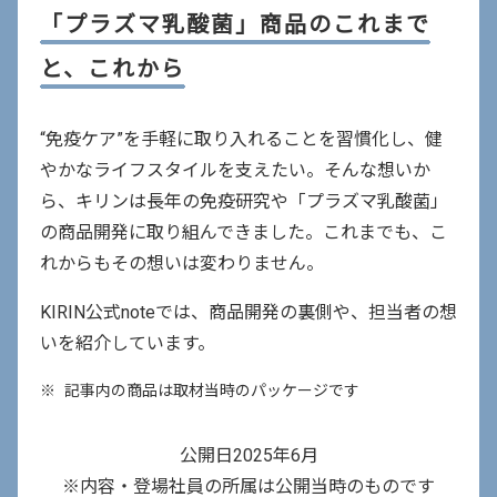
「プラズマ乳酸菌」商品のこれまで
い
ウ
と、これから
イ
ン
“免疫ケア”を手軽に取り入れることを習慣化し、健
ド
やかなライフスタイルを支えたい。そんな想いか
ウ
ら、キリンは長年の免疫研究や「プラズマ乳酸菌」
で
の商品開発に取り組んできました。これまでも、こ
開
れからもその想いは変わりません。
き
ま
KIRIN公式noteでは、商品開発の裏側や、担当者の想
す
いを紹介しています。
※
記事内の商品は取材当時のパッケージです
公開日2025年6月
※内容・登場社員の所属は公開当時のものです