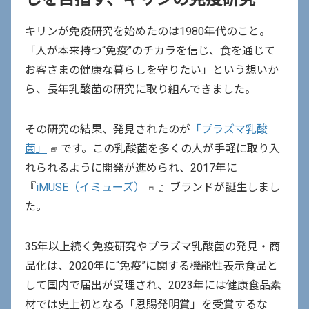
キリンが免疫研究を始めたのは1980年代のこと。
「人が本来持つ“免疫”のチカラを信じ、食を通じて
お客さまの健康な暮らしを守りたい」という想いか
ら、長年乳酸菌の研究に取り組んできました。
その研究の結果、発見されたのが
「プラズマ乳酸
菌」
です。この乳酸菌を多くの人が手軽に取り入
新
れられるように開発が進められ、2017年に
し
『
iMUSE（イミューズ）
』ブランドが誕生しまし
い
新
た。
ウ
し
イ
い
35年以上続く免疫研究やプラズマ乳酸菌の発見・商
ン
ウ
品化は、2020年に“免疫”に関する機能性表示食品と
ド
イ
して国内で届出が受理され、2023年には健康食品素
ウ
ン
材では史上初となる「恩賜発明賞」を受賞するな