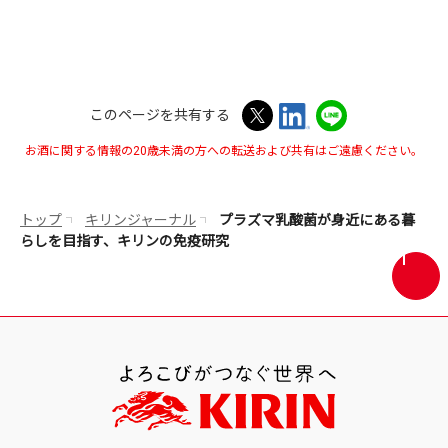
き
ま
す
このページを共有する
お酒に関する情報の20歳未満の方への転送および共有はご遠慮ください。
トップ
キリンジャーナル
プラズマ乳酸菌が身近にある暮
らしを目指す、キリンの免疫研究
画
面
最
上
部
へ
戻
る