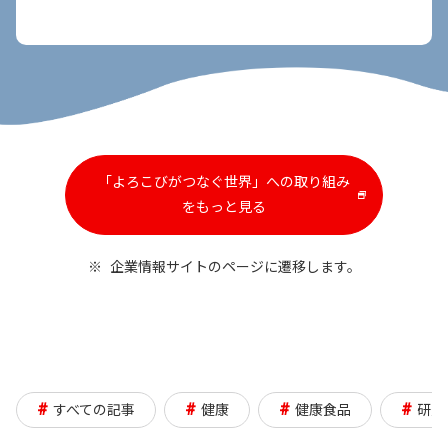
「よろこびがつなぐ世界」への取り組み
新
をもっと見る
し
い
※
企業情報サイトのページに遷移します。
ウ
イ
ン
ド
ウ
で
#
#
#
#
すべての記事
健康
健康食品
研究
開