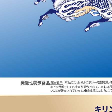
機能性表示食品
届出表示
本品には、L-オルニチン一塩酸塩（L
向上をサポートする機能が報告されています。本品
つことが報告されています。●食生活は、主食、主
キリ