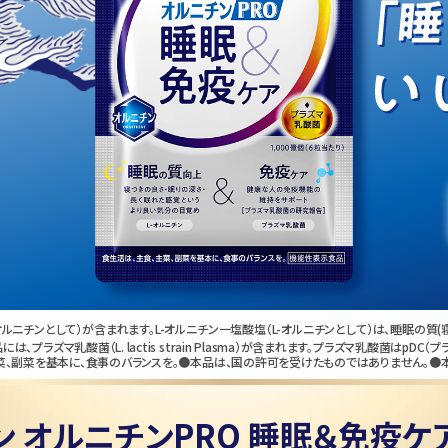
-オルニチンとして）が含まれます。L-オルニチン一塩酸塩（L-オルニチンとして）は、睡眠の
には、プラズマ乳酸菌（
L. lactis
strain Plasma）が含まれます。プラズマ乳酸菌はp
菜、副菜を基本に、食事のバランスを。●本品は、国の許可を受けたものではありません。●
ン オルニチンPRO
睡眠＆免疫ケ