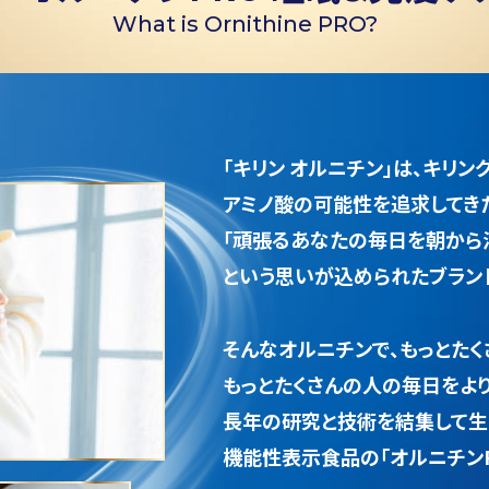
What is Ornithine PRO?
「キリン オルニチン」は、
キリン
アミノ酸の可能性を追求してき
「頑張るあなたの毎日を朝から
という
思いが込められたブランド
そんなオルニチンで、
もっとた
もっとたくさんの人の毎日を
よ
長年の研究と技術を結集して生
機能性表示食品の「オルニチンP